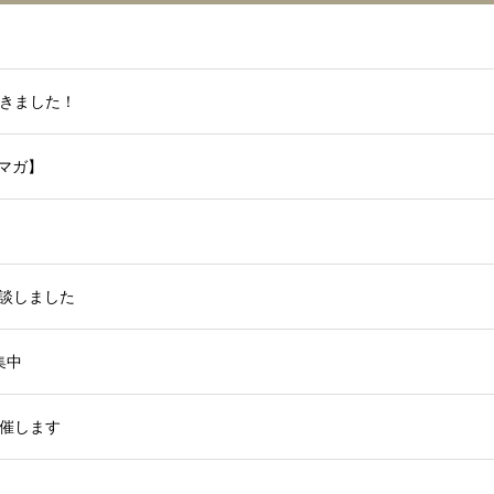
きました！
マガ】
対談しました
集中
催します