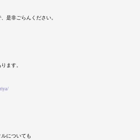
で、是非ごらんください。
あります。
riya/
タルについても