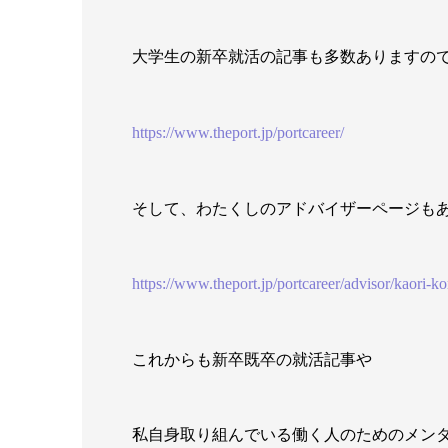
大学生の新卒就活の記事も多数ありますの
https://www.theport.jp/portcareer/
そして、わたくしのアドバイザーページも
https://www.theport.jp/portcareer/advisor/kaori-ko
これからも新卒既卒の就活記事や
私自身取り組んでいる働く人のためのメン