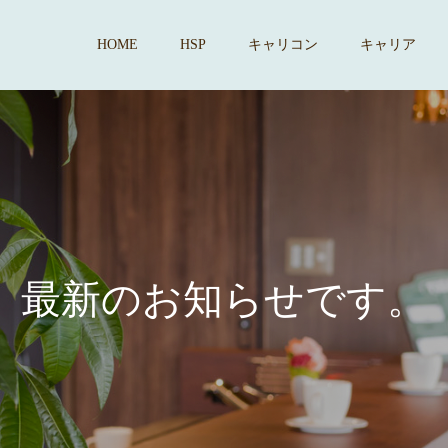
HOME
HSP
キャリコン
キャリア
最
新
の
お
知
ら
せ
で
す
。