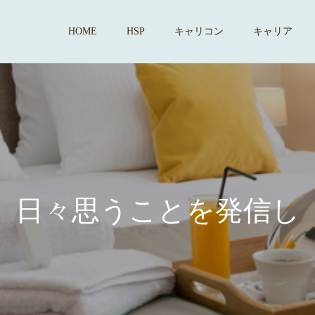
HOME
HSP
キャリコン
キャリア
々
思
う
こ
と
を
発
信
し
て
い