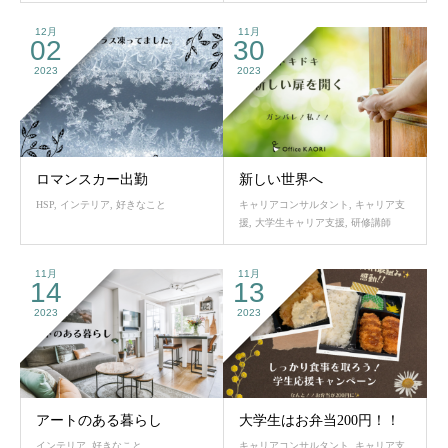
12月
11月
02
30
2023
2023
ロマンスカー出勤
新しい世界へ
HSP
,
インテリア
,
好きなこと
キャリアコンサルタント
,
キャリア支
援
,
大学生キャリア支援
,
研修講師
11月
11月
14
13
2023
2023
アートのある暮らし
大学生はお弁当200円！！
インテリア
,
好きなこと
キャリアコンサルタント
,
キャリア支