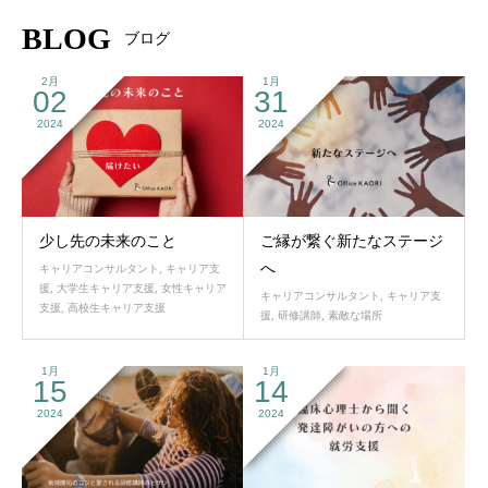
BLOG
ブログ
2月
1月
02
31
2024
2024
少し先の未来のこと
ご縁が繋ぐ新たなステージ
へ
キャリアコンサルタント
,
キャリア支
援
,
大学生キャリア支援
,
女性キャリア
キャリアコンサルタント
,
キャリア支
支援
,
高校生キャリア支援
援
,
研修講師
,
素敵な場所
1月
1月
15
14
2024
2024