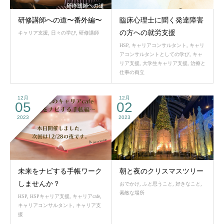
研修講師への道〜番外編〜
臨床心理士に聞く発達障害
の方への就労支援
キャリア支援
,
日々の学び
,
研修講師
HSP
,
キャリアコンサルタント
,
キャリ
アコンサルタントとしての学び
,
キャ
リア支援
,
大学生キャリア支援
,
治療と
仕事の両立
12月
12月
05
02
2023
2023
未来をナビする手帳ワーク
朝と夜のクリスマスツリー
しませんか？
おでかけ
,
ふと思うこと
,
好きなこと
,
素敵な場所
HSP
,
HSPキャリア支援
,
キャリアcafe
,
キャリアコンサルタント
,
キャリア支
援