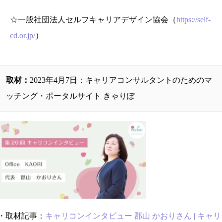
☆一般社団法人セルフキャリアデザイン協会（
https://self-
cd.or.jp/
）
取材：
2023年4月7日：キャリアコンサルタントのためのマ
ッチング・ポータルサイト きゃりぽ
・取材記事：
キャリコンインタビュー 郡山 かおりさん | キャリ