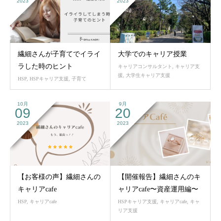
2023
2023
繊細さんが子育てでイライ
大学でのキャリア授業
ラした時のヒント
キャリアコンサルタント
,
キャリア支
援
,
大学生キャリア支援
HSP
,
HSPキャリア支援
,
子育て
10月
9月
09
20
2023
2023
【お客様の声】繊細さんの
【開催報告】繊細さんのキ
キャリアcafe
ャリアcafe〜資産運用編〜
HSP
,
キャリアcafe
HSPキャリア支援
,
キャリアcafe
,
キャ
リア支援