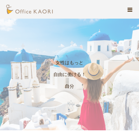
女
性
は
も
っ
と
自
由
に
働
け
る
！
自
分
ら
し
く
輝
け
る
！
！