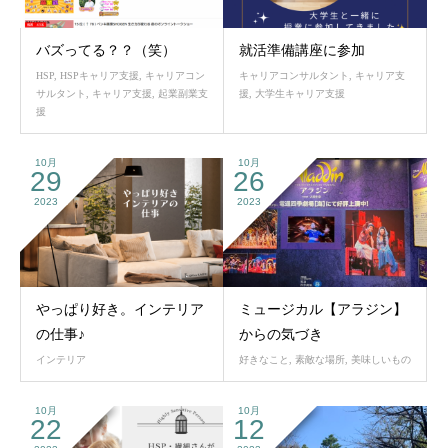
バズってる？？（笑）
就活準備講座に参加
HSP
,
HSPキャリア支援
,
キャリアコン
キャリアコンサルタント
,
キャリア支
サルタント
,
キャリア支援
,
起業副業支
援
,
大学生キャリア支援
援
10月
10月
29
26
2023
2023
やっぱり好き。インテリア
ミュージカル【アラジン】
の仕事♪
からの気づき
インテリア
好きなこと
,
素敵な場所
,
美味しいもの
10月
10月
22
12