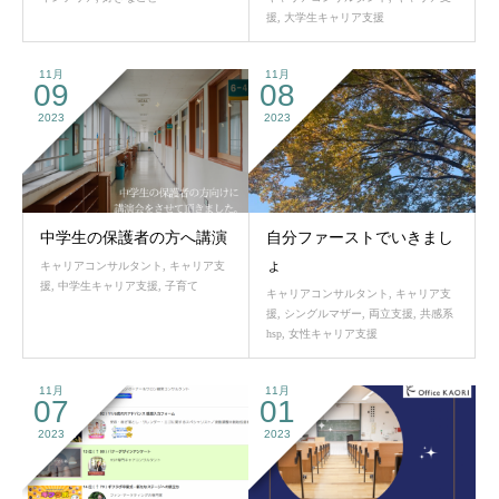
援
,
大学生キャリア支援
11月
11月
09
08
2023
2023
中学生の保護者の方へ講演
自分ファーストでいきまし
ょ
キャリアコンサルタント
,
キャリア支
援
,
中学生キャリア支援
,
子育て
キャリアコンサルタント
,
キャリア支
援
,
シングルマザー
,
両立支援
,
共感系
hsp
,
女性キャリア支援
11月
11月
07
01
2023
2023