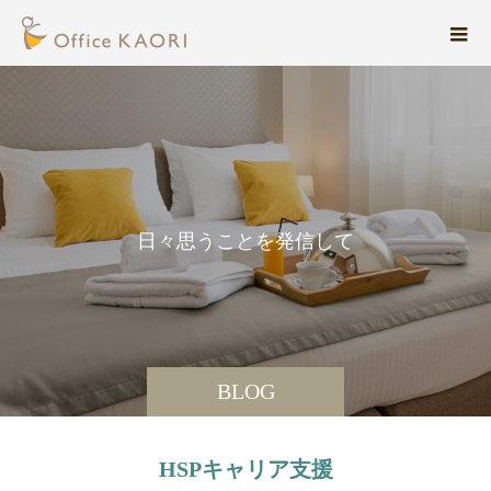
日
々
思
う
こ
と
を
発
信
し
て
い
ま
BLOG
HSPキャリア支援