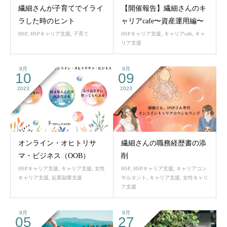
繊細さんが子育てでイライ
【開催報告】繊細さんのキ
ラした時のヒント
ャリアcafe〜資産運用編〜
HSP
,
HSPキャリア支援
,
子育て
HSPキャリア支援
,
キャリアcafe
,
キャ
リア支援
9月
9月
10
09
2023
2023
オンライン・オヒトリサ
繊細さんの職務経歴書の添
マ・ビジネス（OOB）
削
HSPキャリア支援
,
キャリア支援
,
女性
HSP
,
HSPキャリア支援
,
キャリアコン
キャリア支援
,
起業副業支援
サルタント
,
キャリア支援
,
女性キャリ
ア支援
9月
8月
05
27