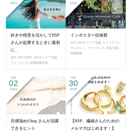
2023
2023
好きや得意を活かしてHSP
インポスター症候群
さんが起業するときに最初
HSP
,
HSPキャリア支援
,
キャリアコン
サルタント
,
フリーランス
,
両立支援
,
に...
研修講師
HSP
,
HSPの特性
,
HSPキャリア支援
,
フリーランス
,
起業副業支援
6月
5月
02
30
2023
2023
共感強めのhsp さんが活躍
【HSP、繊細さんのための
できるヒント
メルマガはじめます！】