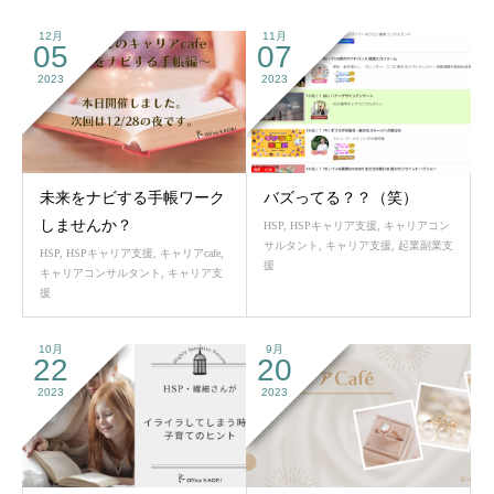
12月
11月
05
07
2023
2023
未来をナビする手帳ワーク
バズってる？？（笑）
しませんか？
HSP
,
HSPキャリア支援
,
キャリアコン
サルタント
,
キャリア支援
,
起業副業支
HSP
,
HSPキャリア支援
,
キャリアcafe
,
援
キャリアコンサルタント
,
キャリア支
援
10月
9月
22
20
2023
2023