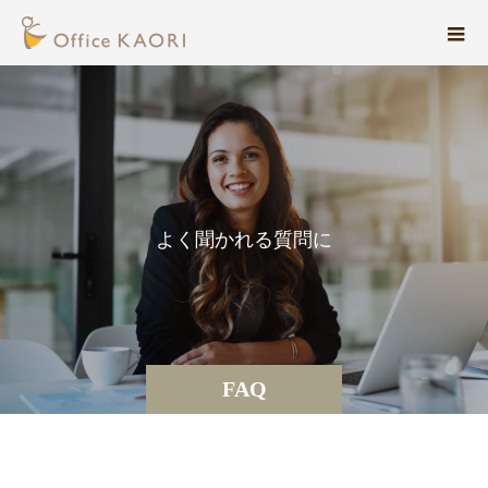
よ
く
聞
か
れ
る
質
問
に
お
FAQ