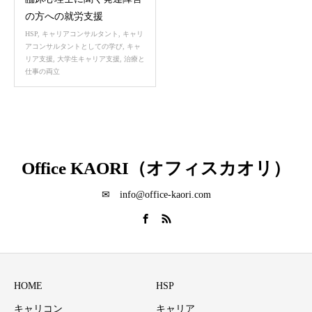
の方への就労支援
HSP
,
キャリアコンサルタント
,
キャリ
アコンサルタントとしての学び
,
キャ
リア支援
,
大学生キャリア支援
,
治療と
仕事の両立
Office KAORI（オフィスカオリ）
✉ info@office-kaori.com
HOME
HSP
キャリコン
キャリア