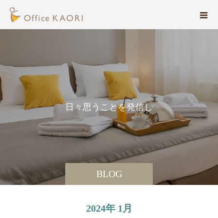
日
々
思
う
こ
と
を
発
信
し
て
い
BLOG
2024年 1月