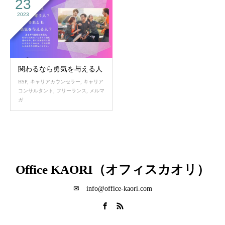
23
2023
関わるなら勇気を与える人
HSP
,
キャリアカウンセラー
,
キャリア
コンサルタント
,
フリーランス
,
メルマ
ガ
Office KAORI（オフィスカオリ）
✉ info@office-kaori.com