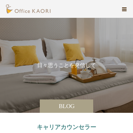
日
々
思
う
こ
と
を
発
信
し
て
い
ま
BLOG
キャリアカウンセラー