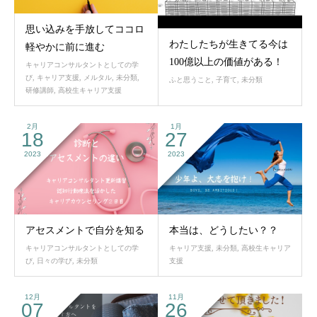
思い込みを手放してココロ
わたしたちが生きてる今は
軽やかに前に進む
100億以上の価値がある！
キャリアコンサルタントとしての学
び
,
キャリア支援
,
メルタル
,
未分類
,
ふと思うこと
,
子育て
,
未分類
研修講師
,
高校生キャリア支援
2月
1月
18
27
2023
2023
アセスメントで自分を知る
本当は、どうしたい？？
キャリアコンサルタントとしての学
キャリア支援
,
未分類
,
高校生キャリア
び
,
日々の学び
,
未分類
支援
12月
11月
07
26