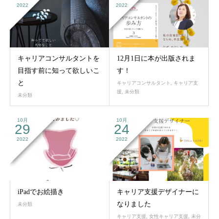
2022
2022
キャリアコンサルタントを
12月1日に本が出版されま
目指す前に知って欲しいこ
す！
と
キャリアコンサルタント
,
キャリア支
援
,
未分類
未分類
10月
10月
29
24
2022
2022
iPadでお絵描き
キャリア支援デザイナーに
なりました
未分類
キャリア支援
,
女性キャリア支援
,
未分