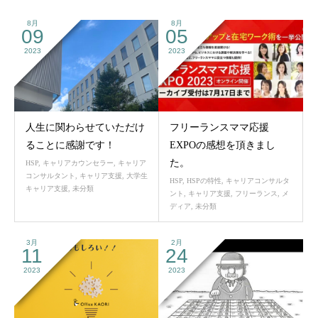
8月
8月
09
05
2023
2023
人生に関わらせていただけ
フリーランスママ応援
ることに感謝です！
EXPOの感想を頂きまし
た。
HSP
,
キャリアカウンセラー
,
キャリア
コンサルタント
,
キャリア支援
,
大学生
HSP
,
HSPの特性
,
キャリアコンサルタ
キャリア支援
,
未分類
ント
,
キャリア支援
,
フリーランス
,
メ
ディア
,
未分類
3月
2月
11
24
2023
2023