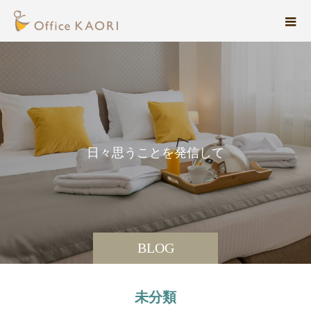
日
々
思
う
こ
と
を
発
信
し
て
い
ま
す
BLOG
未分類