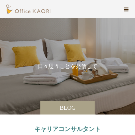
日
々
思
う
こ
と
を
発
信
し
て
い
ま
す
BLOG
キャリアコンサルタント