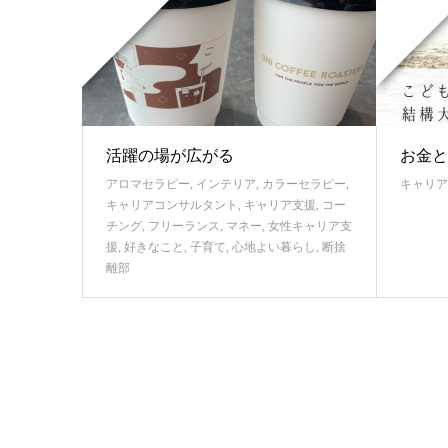
活躍の場が広がる
お金と
アロマセラピー
,
インテリア
,
カラーセラピー
,
キャリア
キャリアコンサルタント
,
キャリア支援
,
コー
チング
,
フリーランス
,
マネー
,
女性キャリア支
援
,
好きなこと
,
子育て
,
心地よい暮らし
,
断捨
離部