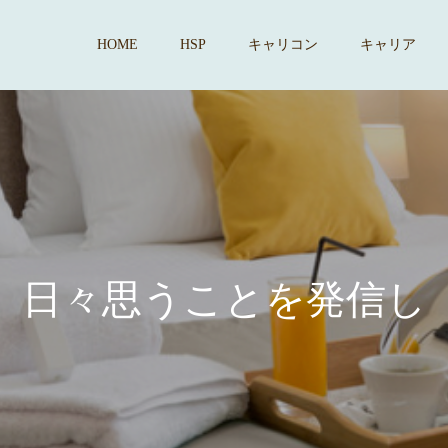
HOME
HSP
キャリコン
キャリア
々
思
う
こ
と
を
発
信
し
て
い