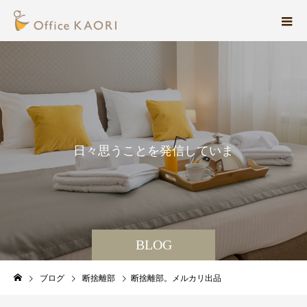
日
々
思
う
こ
と
を
発
信
し
て
い
ま
す
。
BLOG
ブログ
断捨離部
断捨離部。メルカリ出品