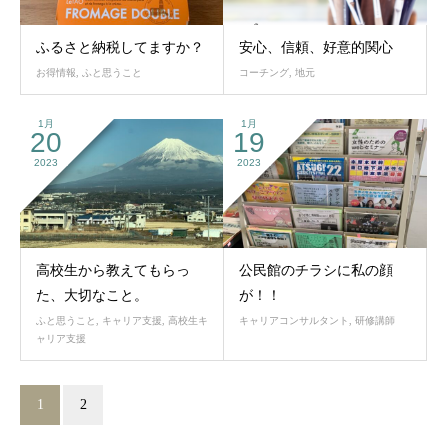
ふるさと納税してますか？
安心、信頼、好意的関心
お得情報
,
ふと思うこと
コーチング
,
地元
1月
1月
20
19
2023
2023
高校生から教えてもらっ
公民館のチラシに私の顔
た、大切なこと。
が！！
ふと思うこと
,
キャリア支援
,
高校生キ
キャリアコンサルタント
,
研修講師
ャリア支援
1
2