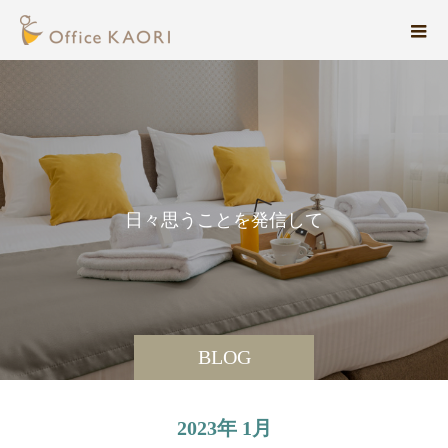
日
々
思
う
こ
と
を
発
信
し
て
い
ま
BLOG
2023年 1月