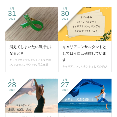
1月
1月
31
30
2023
2023
消えてしまいたい気持ちに
キャリアコンサルタントと
なるとき
して日々自己研鑽していま
す！
キャリアコンサルタントとしての学
び
,
メルタル
,
リウマチ
,
両立支援
キャリアコンサルタントとしての学び
1月
1月
28
27
2023
2023