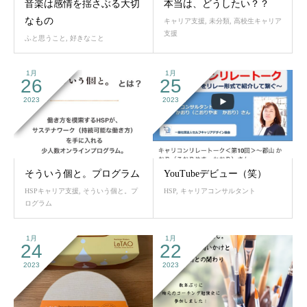
音楽は感情を揺さぶる大切
本当は、どうしたい？？
なもの
キャリア支援
,
未分類
,
高校生キャリア
支援
ふと思うこと
,
好きなこと
1月
1月
26
25
2023
2023
そういう個と。プログラム
YouTubeデビュー（笑）
HSPキャリア支援
,
そういう個と。プ
HSP
,
キャリアコンサルタント
ログラム
1月
1月
24
22
2023
2023