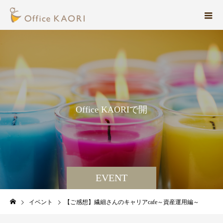
O
f
f
i
c
e
K
A
O
R
I
で
開
催
す
る
EVENT
イベント
【ご感想】繊細さんのキャリアcafe～資産運用編～