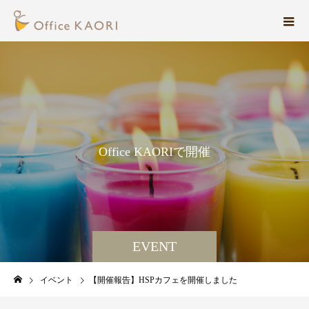
O
f
f
i
c
e
K
A
O
R
I
で
開
催
す
る
イ
ベ
EVENT
イベント
【開催報告】HSPカフェを開催しました