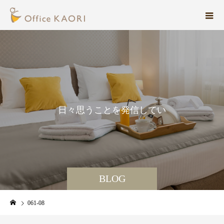
日
々
思
う
こ
と
を
発
信
し
て
い
ま
す
。
BLOG
061-08