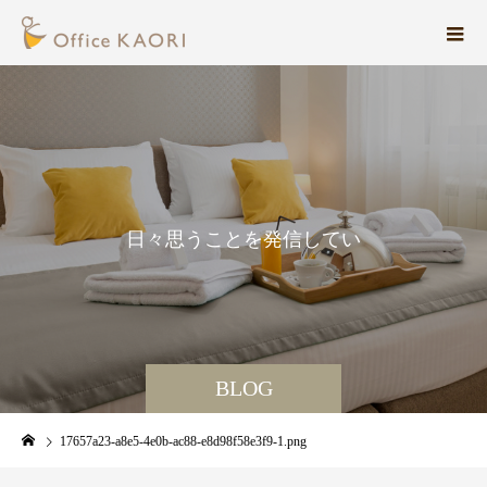
日
々
思
う
こ
と
を
発
信
し
て
い
ま
す
。
BLOG
17657a23-a8e5-4e0b-ac88-e8d98f58e3f9-1.png