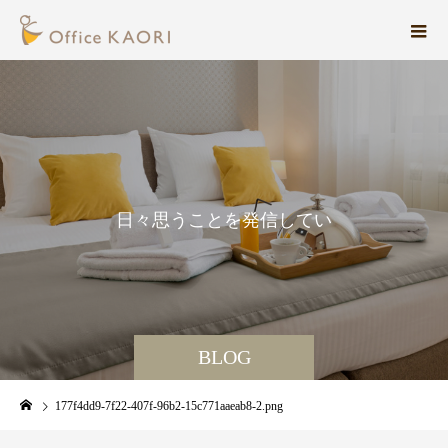
日
々
思
う
こ
と
を
発
信
し
て
い
ま
す
BLOG
177f4dd9-7f22-407f-96b2-15c771aaeab8-2.png