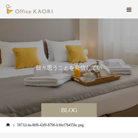
日
々
思
う
こ
と
を
発
信
し
て
い
ま
す
。
BLOG
59732c4a-8ff8-43f9-8790-b36cf78455bc.png