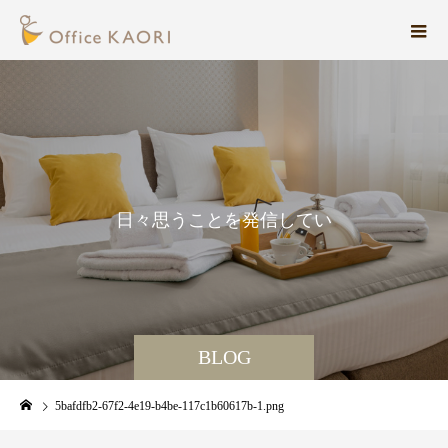
日
々
思
う
こ
と
を
発
信
し
て
い
ま
す
。
BLOG
5bafdfb2-67f2-4e19-b4be-117c1b60617b-1.png