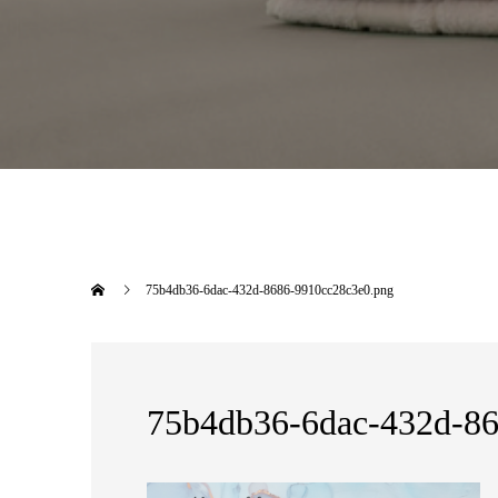
75b4db36-6dac-432d-8686-9910cc28c3e0.png
75b4db36-6dac-432d-86