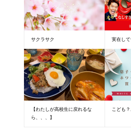
サクラサク
実在して
【わたしが高校生に戻れるな
こども？
ら、、、】