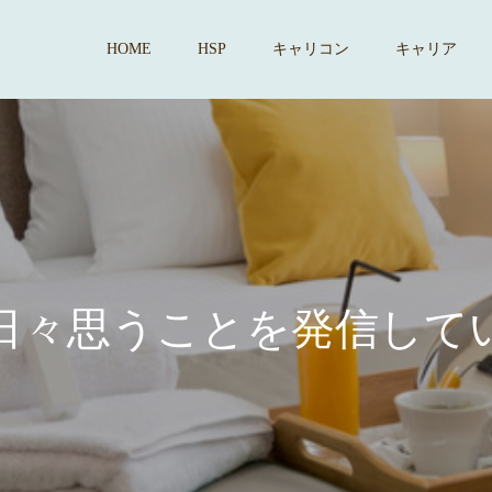
HOME
HSP
キャリコン
キャリア
思
う
こ
と
を
発
信
し
て
い
ま