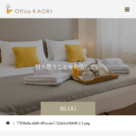
日
々
思
う
こ
と
を
発
信
し
て
い
ま
す
。
BLOG
77836a9a-ddd6-481a-aee7-52da5a16bb09-2-1.png