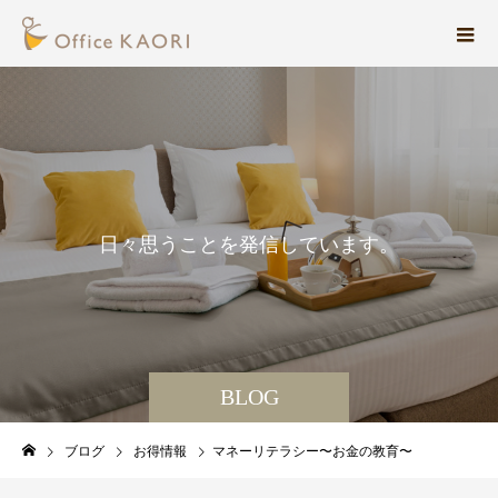
日
々
思
う
こ
と
を
発
信
し
て
い
ま
す
。
BLOG
ブログ
お得情報
マネーリテラシー〜お金の教育〜