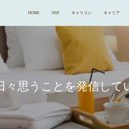
HOME
HSP
キャリコン
キャリア
思
う
こ
と
を
発
信
し
て
い
ま