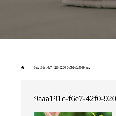
9aaa191c-f6e7-42f0-9206-6c5b1c0a5039.png
9aaa191c-f6e7-42f0-92