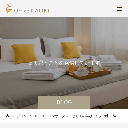
日
々
思
う
こ
と
を
発
信
し
て
い
ま
す
。
BLOG
ブログ
キャリアコンサルタントとしての学び
人の中に障害はない。人の間に障害が生じる