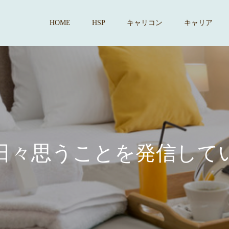
HOME
HSP
キャリコン
キャリア
思
う
こ
と
を
発
信
し
て
い
ま