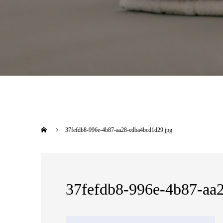
37fefdb8-996e-4b87-aa28-edba4bcd1d29.jpg
37fefdb8-996e-4b87-aa