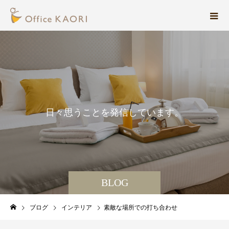
日
々
思
う
こ
と
を
発
信
し
て
い
ま
す
。
BLOG
ブログ
インテリア
素敵な場所での打ち合わせ