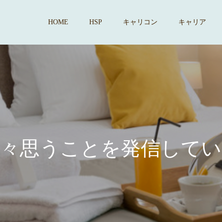
HOME
HSP
キャリコン
キャリア
思
う
こ
と
を
発
信
し
て
い
ま