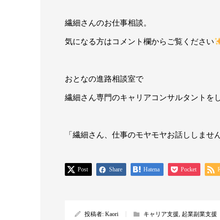
繊細さんのお仕事相談。
気になる方はコメント欄からご覧ください
おとなの進路相談室で
繊細さん専門のキャリアコンサルタントを
「繊細さん、仕事のモヤモヤお話ししませ
Post
Share
Hatena
Pocket
投稿者:
Kaori
キャリア支援
,
起業副業支援