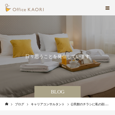
日
々
思
う
こ
と
を
発
信
し
て
い
ま
す
。
BLOG
ブログ
キャリアコンサルタント
公民館のチラシに私の顔が！！