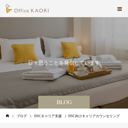
日
々
思
う
こ
と
を
発
信
し
て
い
ま
す
。
BLOG
ブログ
HSCキャリア支援
HSC向けキャリアカウンセリング