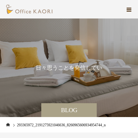
日
々
思
う
こ
と
を
発
信
し
て
い
ま
す
。
BLOG
293365972_2191275921046636_8260965606934954744_n