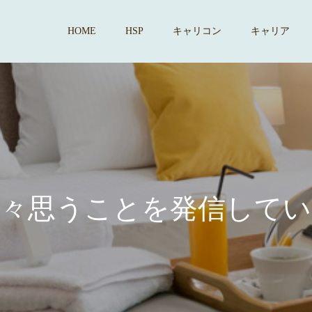
HOME
HSP
キャリコン
キャリア
思
う
こ
と
を
発
信
し
て
い
ま