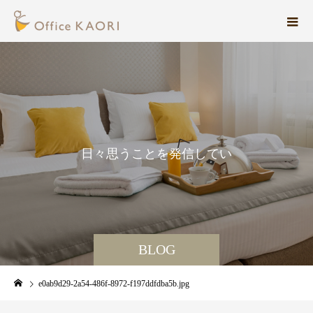
日
々
思
う
こ
と
を
発
信
し
て
い
ま
す
。
BLOG
e0ab9d29-2a54-486f-8972-f197ddfdba5b.jpg