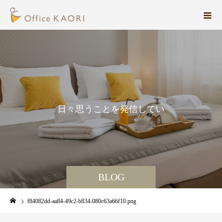
日
々
思
う
こ
と
を
発
信
し
て
い
ま
す
BLOG
f84082dd-aa84-49c2-b834-080c63a66f10.png