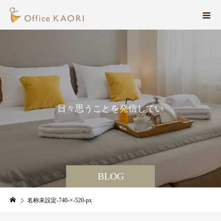
日
々
思
う
こ
と
を
発
信
し
て
い
ま
す
。
BLOG
名称未設定-740-×-520-px