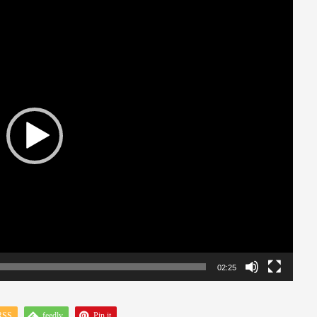
02:25
RSS
feedly
Pin it