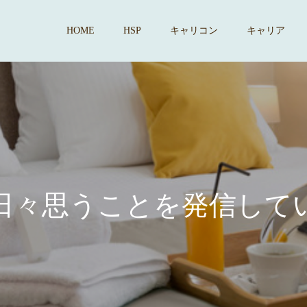
HOME
HSP
キャリコン
キャリア
思
う
こ
と
を
発
信
し
て
い
ま