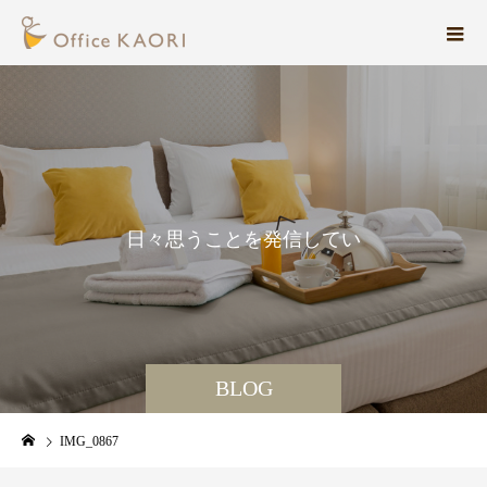
日
々
思
う
こ
と
を
発
信
し
て
い
ま
す
。
BLOG
IMG_0867