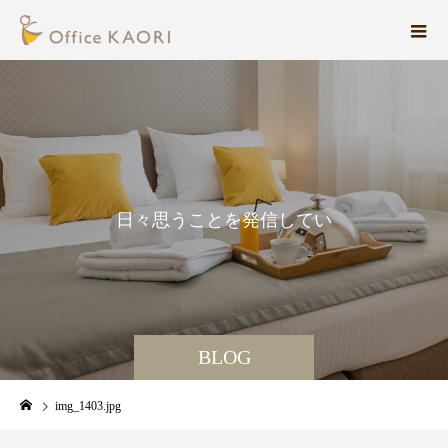
日
々
思
う
こ
と
を
発
信
し
て
い
ま
す
。
BLOG
img_1403.jpg