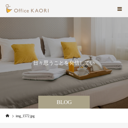
日
々
思
う
こ
と
を
発
信
し
て
い
ま
す
。
BLOG
img_1572.jpg