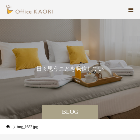
日
々
思
う
こ
と
を
発
信
し
て
い
ま
す
BLOG
img_1682.jpg