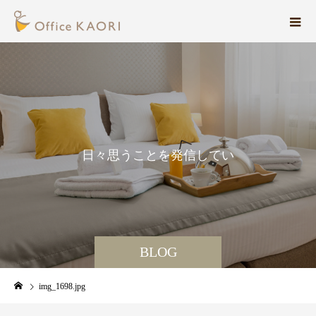
日
々
思
う
こ
と
を
発
信
し
て
い
ま
す
。
BLOG
img_1698.jpg