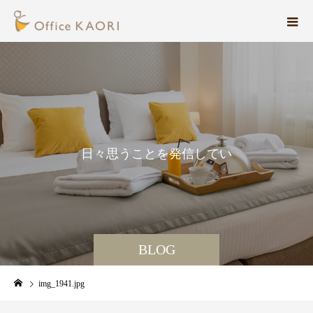
日
々
思
う
こ
と
を
発
信
し
て
い
ま
す
BLOG
img_1941.jpg