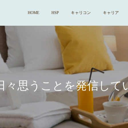
HOME
HSP
キャリコン
キャリア
思
う
こ
と
を
発
信
し
て
い
ま