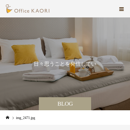
日
々
思
う
こ
と
を
発
信
し
て
い
ま
す
。
BLOG
img_2471.jpg