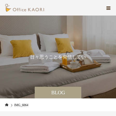
日
々
思
う
こ
と
を
発
信
し
て
い
ま
す
。
BLOG
IMG_6064