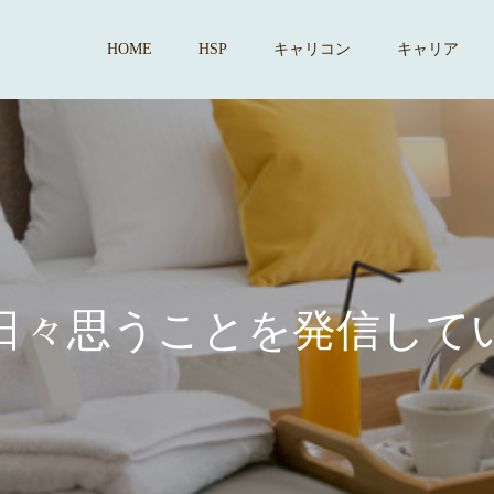
HOME
HSP
キャリコン
キャリア
思
う
こ
と
を
発
信
し
て
い
ま