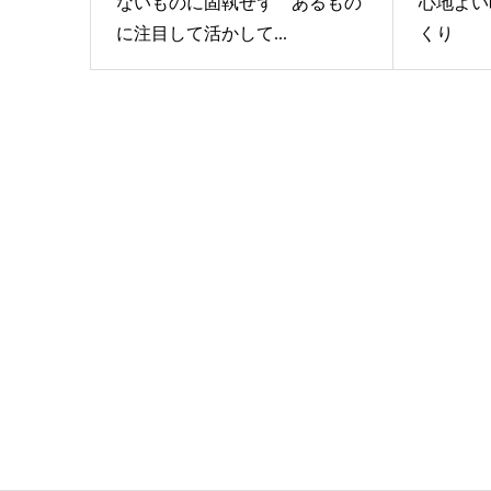
ないものに固執せず あるもの
心地よい
に注目して活かして...
くり