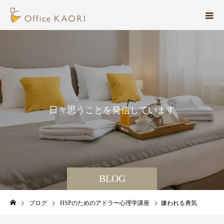
日
々
思
う
こ
と
を
発
信
し
て
い
ま
す
。
BLOG
ブログ
HSPのためのアドラー心理学講座
嫌われる勇気