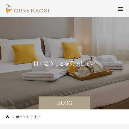
日
々
思
う
こ
と
を
発
信
し
て
い
ま
す
。
BLOG
ポートキャリア