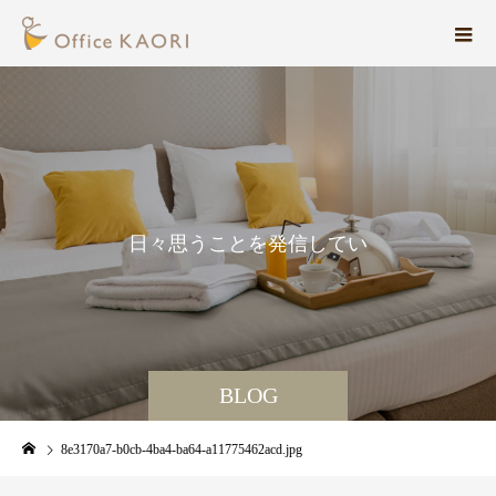
日
々
思
う
こ
と
を
発
信
し
て
い
ま
す
。
BLOG
8e3170a7-b0cb-4ba4-ba64-a11775462acd.jpg