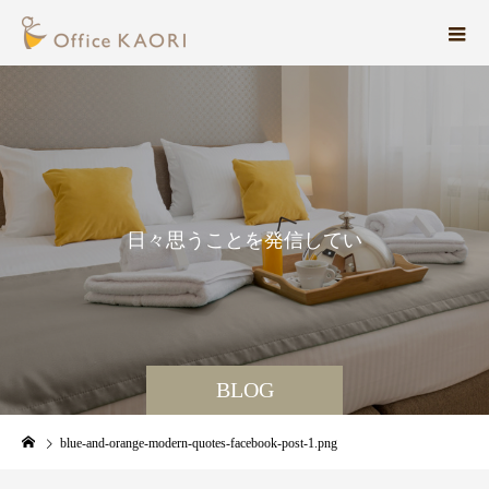
日
々
思
う
こ
と
を
発
信
し
て
い
ま
す
。
BLOG
blue-and-orange-modern-quotes-facebook-post-1.png